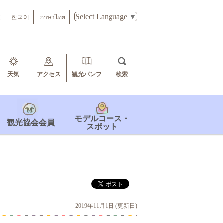
Select Language
▼
文
한국어
ภาษาไทย
天気
アクセス
観光パンフ
検索
モデルコース・
観光協会会員
スポット
2019年11月1日 (更新日)