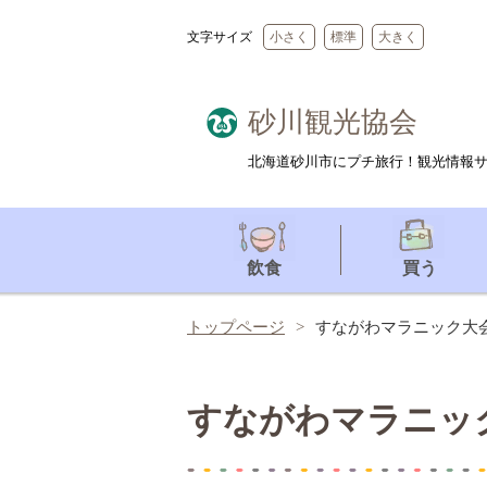
文字サイズ
小さく
標準
大きく
砂川観光協会
北海道砂川市にプチ旅行！観光情報
飲食
買う
トップページ
すながわマラニック大
すながわマラニッ