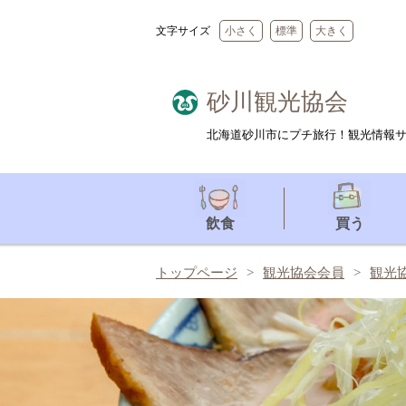
文字サイズ
小さく
標準
大きく
砂川観光協会
北海道砂川市にプチ旅行！観光情報
飲食
買う
トップページ
観光協会会員
観光