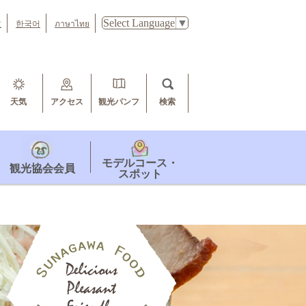
Select Language
▼
文
한국어
ภาษาไทย
天気
アクセス
観光パンフ
検索
モデルコース・
観光協会会員
スポット