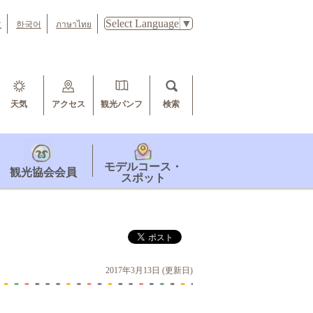
Select Language
▼
文
한국어
ภาษาไทย
天気
アクセス
観光パンフ
検索
モデルコース・
観光協会会員
スポット
2017年3月13日 (更新日)