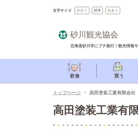
文字サイズ
小さく
標準
大きく
砂川観光協会
北海道砂川市にプチ旅行！観光情報
飲食
買う
トップページ
高田塗装工業有限会社
高田塗装工業有