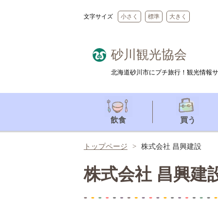
文字サイズ
小さく
標準
大きく
砂川観光協会
北海道砂川市にプチ旅行！観光情報
飲食
買う
トップページ
株式会社 昌興建設
株式会社 昌興建