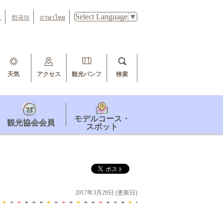
Select Language
▼
文
한국어
ภาษาไทย
天気
アクセス
観光パンフ
検索
モデルコース・
観光協会会員
スポット
2017年3月29日 (更新日)