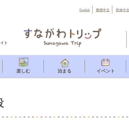
English
繁體中文
简体中
サイト
楽しむ
泊まる
イベント
設