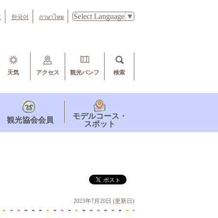
Select Language
▼
文
한국어
ภาษาไทย
天気
アクセス
観光パンフ
検索
モデルコース・
観光協会会員
スポット
2023年7月20日 (更新日)