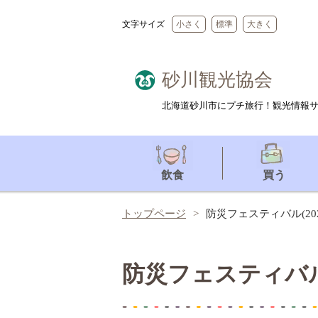
文字サイズ
小さく
標準
大きく
砂川観光協会
北海道砂川市にプチ旅行！観光情報
飲食
買う
トップページ
防災フェスティバル(20
防災フェスティバル(