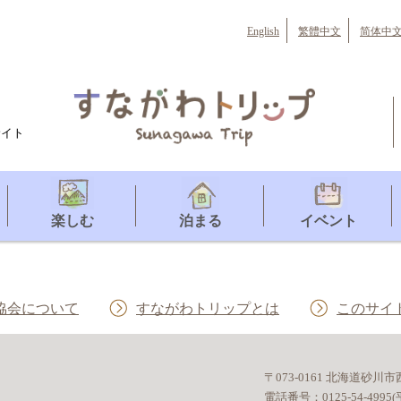
English
繁體中文
简体中
サイト
楽しむ
泊まる
イベント
協会について
すながわトリップとは
このサイ
〒073-0161 北海道砂川
電話番号：
0125-54-49