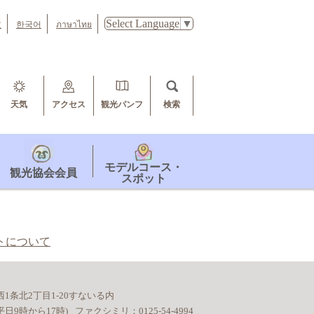
Select Language
▼
文
한국어
ภาษาไทย
天気
アクセス
観光パンフ
検索
モデルコース・
観光協会会員
スポット
トについて
市西1条北2丁目1-20すないる内
95(平日9時から17時)
ファクシミリ：
0125-54-4994