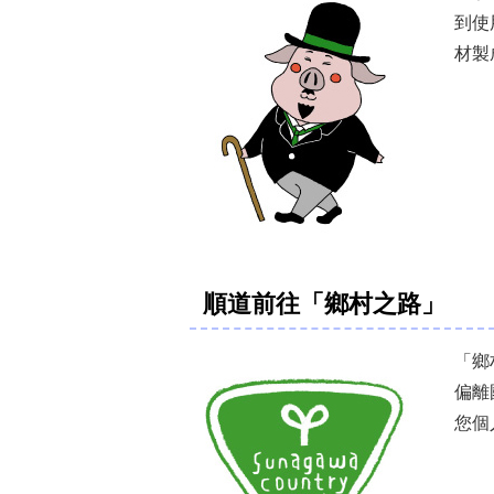
到使
材製
順道前往「鄉村之路」
「鄉
偏離
您個