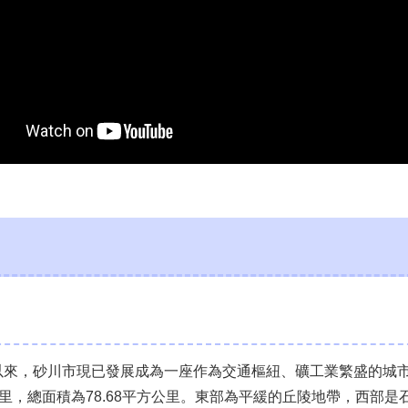
地以來，砂川市現已發展成為一座作為交通樞紐、礦工業繁盛的城
.7公里，總面積為78.68平方公里。東部為平緩的丘陵地帶，西部