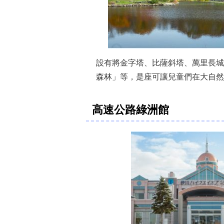
設有將金字塔、比薩斜塔、萬里長城
森林」等，是座可讓兒童們在大自然
高速公路綠洲館