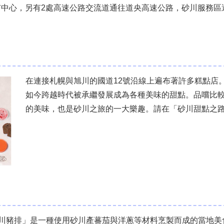
市中心，另有2處高速公路交流道通往道央高速公路，砂川服務
在連接札幌與旭川的國道12號沿線上遍布著許多糕點店
如今跨越時代被承繼發展成為各種美味的甜點。品嚐比
的美味，也是砂川之旅的一大樂趣。請在「砂川甜點之
川豬排」是一種使用砂川產蕃茄與洋蔥等材料烹製而成的當地美