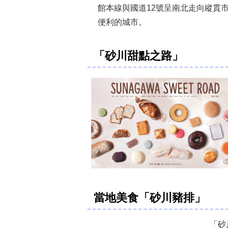
館本線與國道12號呈南北走向縱貫
便利的城市。
「砂川甜點之路」
當地美食「砂川豬排」
「砂