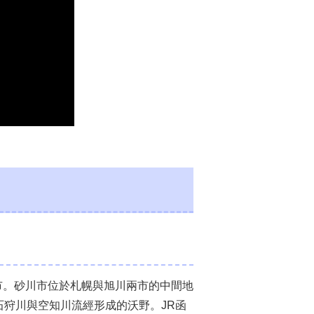
市。砂川市位於札幌與旭川兩市的中間地
是石狩川與空知川流經形成的沃野。JR函